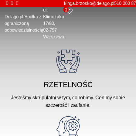
kinga.brzosko@delago.pl
510 060 87
0
ul.
Delago.pl Spółka z
Klimczaka
ograniczoną
17/80
odpowiedzialnością
02-797
Warszawa
RZETELNOŚĆ
Jesteśmy skrupulatni w tym, co robimy. Cenimy sobie
szczerość i zaufanie.