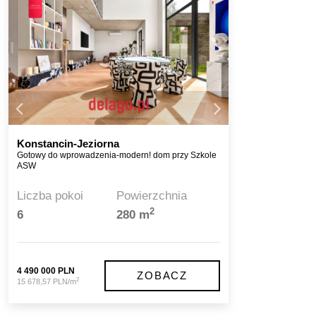
Konstancin-Jeziorna
Gotowy do wprowadzenia-modern! dom przy Szkole
ASW
Liczba pokoi
Powierzchnia
2
6
280 m
4 490 000 PLN
ZOBACZ
2
15 678,57 PLN/m