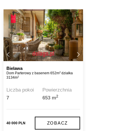
Bielawa
2
Dom Parterowy z basenem 652m
działka
2
3134m
Liczba pokoi
Powierzchnia
2
7
653 m
ZOBACZ
40 000 PLN