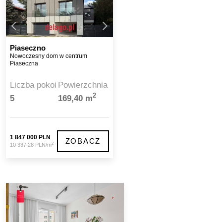
Piaseczno
Nowoczesny dom w centrum
Piaseczna
Liczba pokoi
Powierzchnia
2
5
169,40 m
1 847 000 PLN
ZOBACZ
2
10 337,28 PLN/m