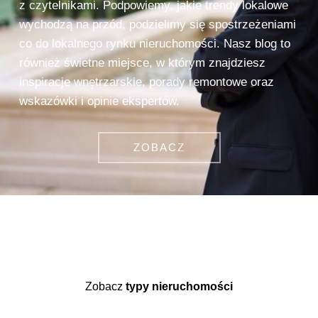
z czytelnikami. Podpowiemy, jakie trendy lokalowe
wychodzą na przód, podzielimy się spostrzeżeniami
co do lokalnego rynku nieruchomości. Nasz blog to
również świetne miejsce, w którym znajdziesz
inspiracje wnętrzarskie, porady remontowe oraz
wskazówki i opinie ekspertów.
ZOBACZ
Zobacz
typy nieruchomości