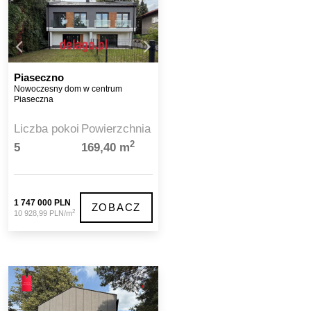
Piaseczno
Nowoczesny dom w centrum
Piaseczna
Liczba pokoi
Powierzchnia
2
5
169,40 m
1 747 000 PLN
ZOBACZ
2
10 928,99 PLN/m