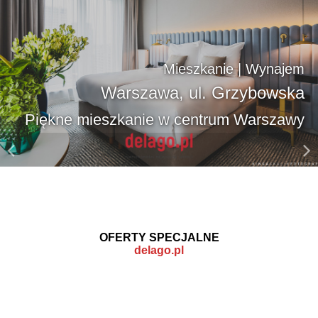
Mieszkanie | Wynajem
Mieszkanie | Wynajem
Warszawa, ul. Grzybowska
Warszawa, ul. Grzybowska
Luksusowe mieszkanie w samym centrum
Piękne mieszkanie w centrum Warszawy
Warszawy
OFERTY SPECJALNE
delago.pl