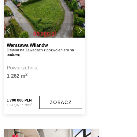
Warszawa Wilanów
Działka na Zawadach z pozwoleniem na
budowę
Powierzchnia
2
1 262 m
1 700 000 PLN
ZOBACZ
2
1 347,07 PLN/m