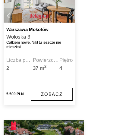
Warszawa Mokotów
Wołoska 3
Całkiem nowe. Nikt tu jeszcze nie
mieszkał.
Liczba pokoi
Powierzchnia
Piętro
2
2
37 m
4
ZOBACZ
5 500 PLN