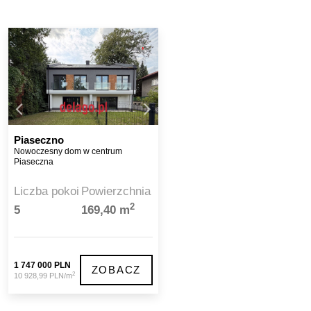
Piaseczno
Nowoczesny dom w centrum
Piaseczna
Liczba pokoi
Powierzchnia
2
5
169,40 m
1 747 000 PLN
ZOBACZ
2
10 928,99 PLN/m