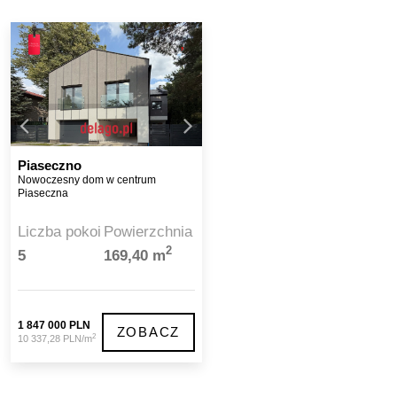
Piaseczno
Nowoczesny dom w centrum
Piaseczna
Liczba pokoi
Powierzchnia
2
5
169,40 m
1 847 000 PLN
ZOBACZ
2
10 337,28 PLN/m