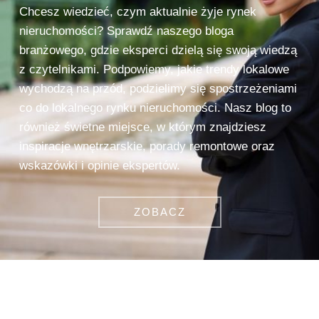
Chcesz wiedzieć, czym aktualnie żyje rynek
nieruchomości? Sprawdź naszego bloga
branżowego, gdzie eksperci dzielą się swoją wiedzą
z czytelnikami. Podpowiemy, jakie trendy lokalowe
wychodzą na przód, podzielimy się spostrzeżeniami
co do lokalnego rynku nieruchomości. Nasz blog to
również świetne miejsce, w którym znajdziesz
inspiracje wnętrzarskie, porady remontowe oraz
wskazówki i opinie ekspertów.
ZOBACZ