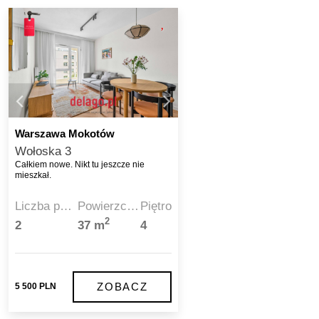
Warszawa Mokotów
Wołoska 3
Całkiem nowe. Nikt tu jeszcze nie
mieszkał.
Liczba pokoi
Powierzchnia
Piętro
2
2
37 m
4
ZOBACZ
5 500 PLN