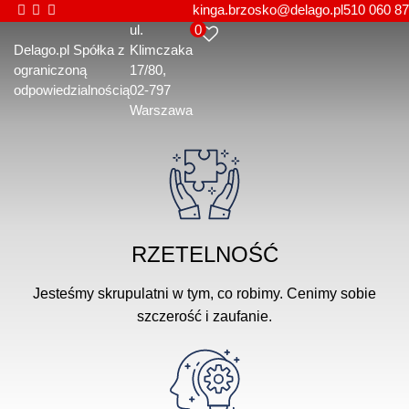
kinga.brzosko@delago.pl
510 060 87
0
ul.
Delago.pl Spółka z
Klimczaka
ograniczoną
17/80
odpowiedzialnością
02-797
Warszawa
RZETELNOŚĆ
Jesteśmy skrupulatni w tym, co robimy. Cenimy sobie
szczerość i zaufanie.