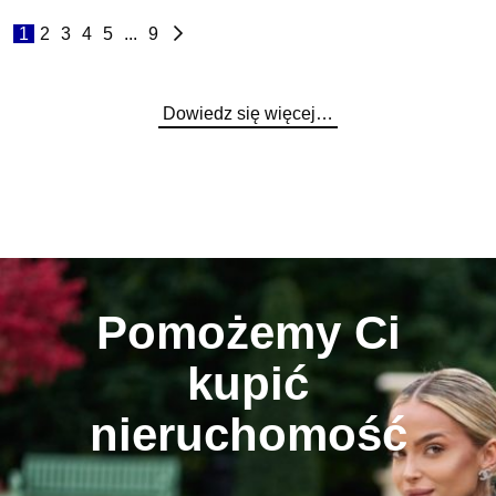
1
2
3
4
5
...
9
Dowiedz się więcej…
Pomożemy Ci
kupić
nieruchomość