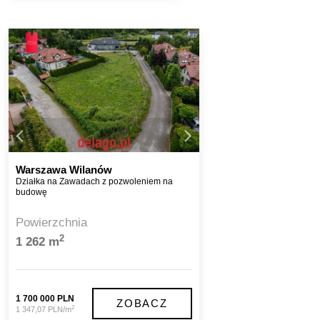
Warszawa Wilanów
Działka na Zawadach z pozwoleniem na
budowę
Powierzchnia
2
1 262 m
1 700 000 PLN
ZOBACZ
2
1 347,07 PLN/m