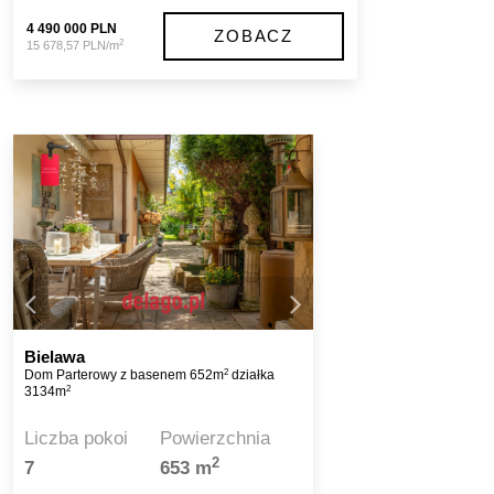
4 490 000 PLN
ZOBACZ
2
15 678,57 PLN/m
Bielawa
2
Dom Parterowy z basenem 652m
działka
2
3134m
Liczba pokoi
Powierzchnia
2
7
653 m