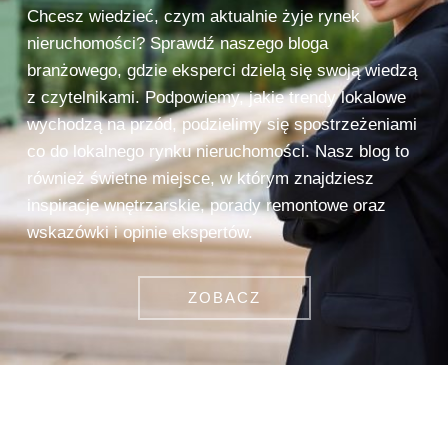
Chcesz wiedzieć, czym aktualnie żyje rynek
nieruchomości? Sprawdź naszego bloga
branżowego, gdzie eksperci dzielą się swoją wiedzą
z czytelnikami. Podpowiemy, jakie trendy lokalowe
wychodzą na przód, podzielimy się spostrzeżeniami
co do lokalnego rynku nieruchomości. Nasz blog to
również świetne miejsce, w którym znajdziesz
inspiracje wnętrzarskie, porady remontowe oraz
wskazówki i opinie ekspertów.
ZOBACZ