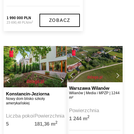
1 990 000 PLN
ZOBACZ
2
23 690,48 PLN/m
Warszawa Wilanów
Wilanów | Media i MPZP | 1244
Konstancin-Jeziorna
m²
Nowy dom blisko szkoły
amerykańskiej
Powierzchnia
Liczba pokoi
Powierzchnia
2
1 244 m
2
5
181,36 m