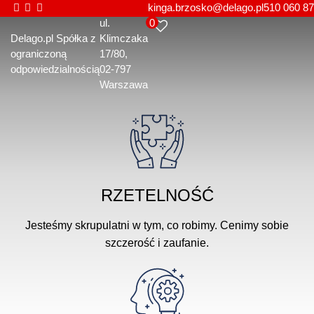
kinga.brzosko@delago.pl
510 060 87
0
ul.
Delago.pl Spółka z
Klimczaka
ograniczoną
17/80
odpowiedzialnością
02-797
Warszawa
RZETELNOŚĆ
Jesteśmy skrupulatni w tym, co robimy. Cenimy sobie
szczerość i zaufanie.