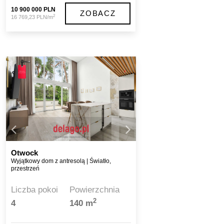
10 900 000 PLN
ZOBACZ
2
16 769,23 PLN/m
Otwock
Wyjątkowy dom z antresolą | Światło,
przestrzeń
Liczba pokoi
Powierzchnia
2
4
140 m