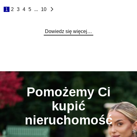
1
2
3
4
5
...
10
Dowiedz się więcej…
Pomożemy Ci
kupić
nieruchomość