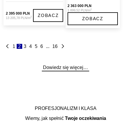
2 363 000 PLN
2
1 899,52 PLN/m
2 395 000 PLN
ZOBACZ
2
13 205,78 PLN/m
ZOBACZ
1
2
3
4
5
6
...
16
Dowiedz się więcej…
PROFESJONALIZM I KLASA
Wiemy, jak spełnić
Twoje oczekiwania