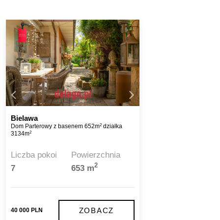
Bielawa
2
Dom Parterowy z basenem 652m
działka
2
3134m
Liczba pokoi
Powierzchnia
2
7
653 m
ZOBACZ
40 000 PLN