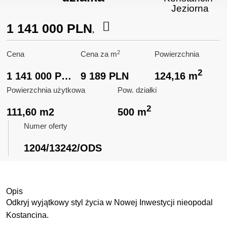
Jeziorna
1 141 000 PLN
2
Cena
Cena za m
Powierzchnia
2
1 141 000 PLN
9 189 PLN
124,16 m
Powierzchnia użytkowa
Pow. działki
2
111,60 m2
500 m
Numer oferty
1204/13242/ODS
Opis
Odkryj wyjątkowy styl życia w Nowej Inwestycji nieopodal
Kostancina.