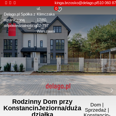
kinga.brzosko@delago.pl
510 060 87
0
ul.
Delago.pl Spółka z
Klimczaka
ograniczoną
17/80
odpowiedzialnością
02-797
Warszawa
Rodzinny Dom przy
Dom |
KonstancinJeziorna/duża
Sprzedaż |
działka
Konstancin-