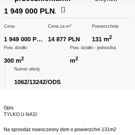
1 949 000 PLN
2
Cena
Cena za m
Powierzchnia
2
1 949 000 PLN
14 877 PLN
131 m
Pow. działki
Pow. działki - jednostka
2
2
300 m
m
Numer oferty
1062/13242/ODS
Opis
TYLKO U NAS!
Na sprzedaż nowoczesny dom o powierzchni 131m2