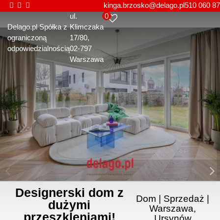
kinga.brzosko@delago.pl
510 060 87
0
ul.
Delago.pl Spółka z
Klimczaka
ograniczoną
17/80
odpowiedzialnością
02-797
Warszawa
Designerski dom z
Dom | Sprzedaż |
dużymi
Warszawa,
przeszkleniami!
Ursynów