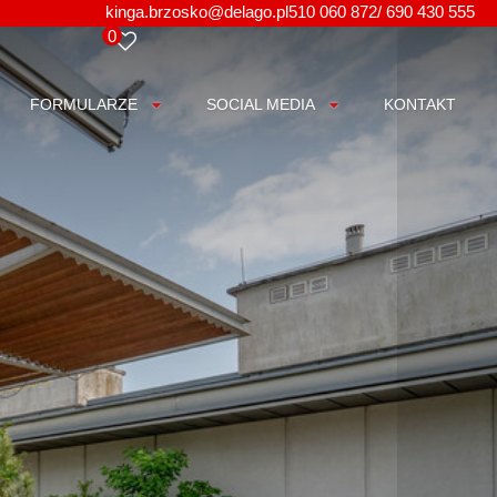
kinga.brzosko@delago.pl
510 060 872/ 690 430 555
0
FORMULARZE
SOCIAL MEDIA
KONTAKT