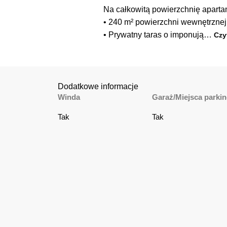
Na całkowitą powierzchnię apartam
• 240 m² powierzchni wewnętrznej
• Prywatny taras o imponują
…
Czy
Dodatkowe informacje
Winda
Garaż/Miejsca parki
Tak
Tak