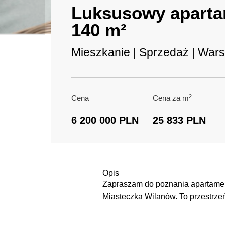
Luksusowy aparta
140 m²
Mieszkanie | Sprzedaż |
Wars
2
Cena
Cena za m
6 200 000 PLN
25 833 PLN
Opis
Zapraszam do poznania apartamen
Miasteczka Wilanów. To przestrzeń