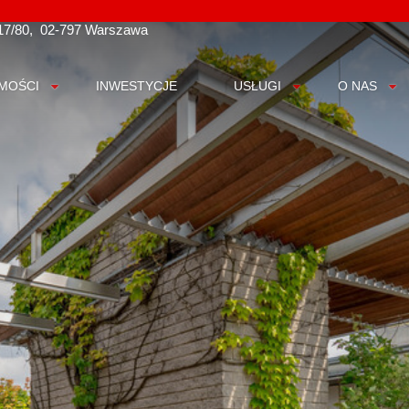
17/80
02-797 Warszawa
MOŚCI
INWESTYCJE
USŁUGI
O NAS