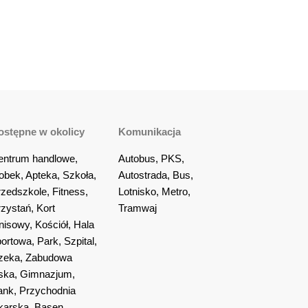
ostępne w okolicy
Komunikacja
entrum handlowe, 
Autobus, PKS, 
obek, Apteka, Szkoła, 
Autostrada, Bus, 
zedszkole, Fitness, 
Lotnisko, Metro, 
zystań, Kort 
Tramwaj
nisowy, Kościół, Hala 
ortowa, Park, Szpital, 
zeka, Zabudowa 
ska, Gimnazjum, 
nk, Przychodnia 
karska, Basen, 