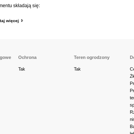
entu składają się:
taj więcej
ngowe
Ochrona
Teren ogrodzony
D
Tak
Tak
C
Żł
Pr
Pr
te
sp
R
ni
Ba
le