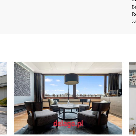
Ba
Re
z