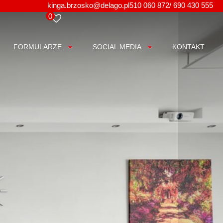
kinga.brzosko@delago.pl
510 060 872/ 690 430 555
0
FORMULARZE
SOCIAL MEDIA
KONTAKT