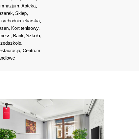
imnazjum, Apteka, 
zarek, Sklep, 
zychodnia lekarska, 
sen, Kort tenisowy, 
tness, Bank, Szkoła, 
zedszkole, 
stauracja, Centrum 
andlowe