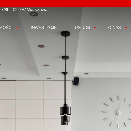
17/80
02-797 Warszawa
MOŚCI
INWESTYCJE
USŁUGI
O NAS