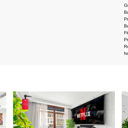
G
Ba
Pr
Ba
Fi
Pr
Re
h