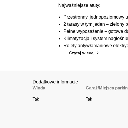
Najważniejsze atuty:
Przestronny, jednopoziomowy uk
2 tarasy w tym jeden – zielony p
Pełne wyposażenie – gotowe d
Klimatyzacja i system nagłośn
Rolety antywłamaniowe elektry
…
Czytaj więcej
Dodatkowe informacje
Winda
Garaż/Miejsca parki
Tak
Tak