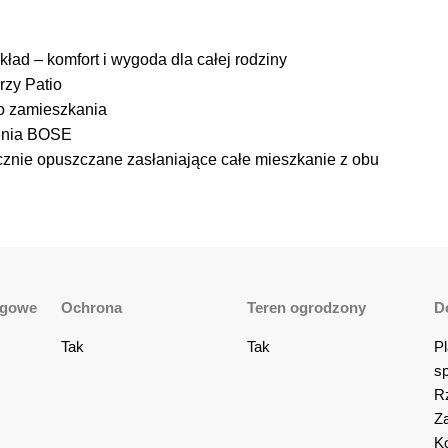
ład – komfort i wygoda dla całej rodziny
rzy Patio
o zamieszkania
ienia BOSE
cznie opuszczane zasłaniające całe mieszkanie z obu
ngowe
Ochrona
Teren ogrodzony
D
Tak
Tak
Pl
sp
Rz
Za
Ko