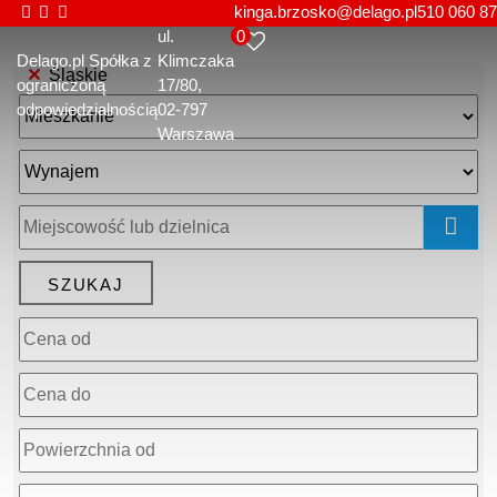
kinga.brzosko@delago.pl
510 060 87
0
ul.
Delago.pl Spółka z
Klimczaka
Śląskie
ograniczoną
17/80
odpowiedzialnością
02-797
Warszawa
mapa