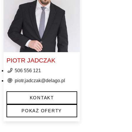
PIOTR JADCZAK
506 556 121
piotr.jadczak@delago.pl
KONTAKT
POKAŻ OFERTY