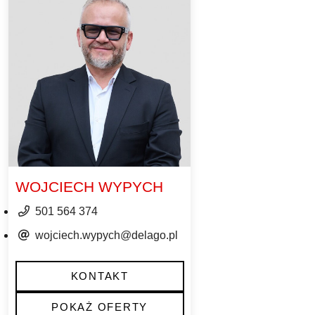
WOJCIECH WYPYCH
501 564 374
wojciech.wypych@delago.pl
KONTAKT
POKAŻ OFERTY