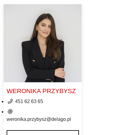
WERONIKA PRZYBYSZ
451 62 63 65
weronika.przybysz@delago.pl