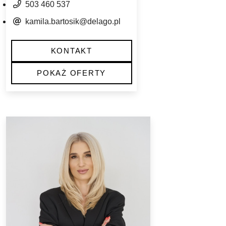
503 460 537
kamila.bartosik@delago.pl
KONTAKT
POKAŻ OFERTY