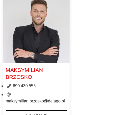
MAKSYMILIAN
BRZOSKO
690 430 555
maksymilian.brzosko@delago.pl